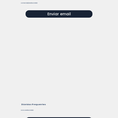
comercial@enetec.ind.br
Enviar email
Dúvidas Frequentes
www.enetec.ind.br