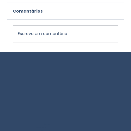
Comentários
Escreva um comentário
POR QUE É IMPORTANTE MANTER A
CALIBRAÇÃO DO SEU COLORÍMETRO
EM DIA?
Contato
(34) 3071-5921