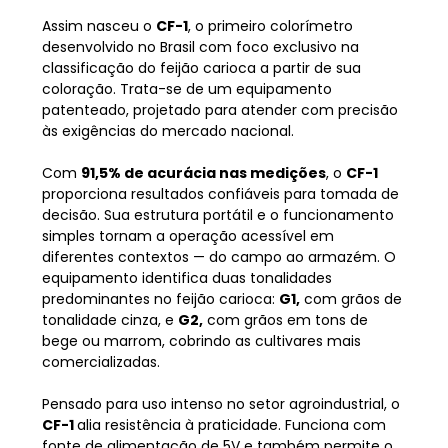
Assim nasceu o 
CF-1
, o primeiro colorímetro 
desenvolvido no Brasil com foco exclusivo na 
classificação do feijão carioca a partir de sua 
coloração. Trata-se de um equipamento 
patenteado, projetado para atender com precisão 
às exigências do mercado nacional.
Com 
91,5% de acurácia nas medições
, o 
CF-1
proporciona resultados confiáveis para tomada de 
decisão. Sua estrutura portátil e o funcionamento 
simples tornam a operação acessível em 
diferentes contextos — do campo ao armazém. O 
equipamento identifica duas tonalidades 
predominantes no feijão carioca: 
G1,
 com grãos de 
tonalidade cinza, e 
G2,
 com grãos em tons de 
bege ou marrom, cobrindo as cultivares mais 
comercializadas.
Pensado para uso intenso no setor agroindustrial, o 
CF-1 
alia resistência à praticidade. Funciona com 
fonte de alimentação de 5V e também permite o 